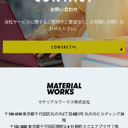
Contact
お問い合わせ
当社サービスに関するご質問やご要望など、お気軽にお問い合
Us
わせください。
CONTACTへ
マテリアルワークス株式会社
〒100-6390 東京都千代田区丸の内2丁目4番1号 丸の内ビルディング28
階
〒102-0083 東京都千代田区麹町2-4-11 麹町スクエアプラザ７階