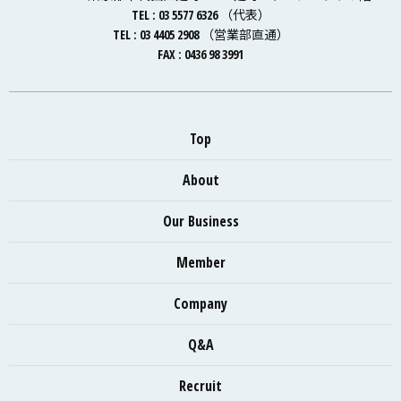
TEL : 03 5577 6326 （代表）
TEL : 03 4405 2908 （営業部直通）
FAX : 0436 98 3991
Top
About
Our Business
Member
Company
Q&A
Recruit